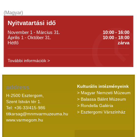
(Magyar)
Nyitvatartási idő
November 1 - Március 31.
10:00 - 16:00
Április 1 - Október 31.
10:00 - 18:00
Hétfő
zárva
További információk >
address
Kulturális intézményeink
> Magyar Nemzeti Múzeum
H-2500 Esztergom,
> Balassa Bálint Múzeum
Szent István tér 1.
> Rondella Galéria
Tel: +36-33/415-986
> Esztergomi Várszínház
titkarsag@mnmvarmuzeuma.hu
www.varmegom.hu