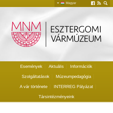
Magyar
Slovensky
English
Deutsch
Események
Aktuális
Információk
Szolgáltatások
Múzeumpedagógia
A vár története
INTERREG Pályázat
Társintézményeink