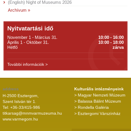
(English) Night of Museums 2026
Archívum »
Nyitvatartási idő
November 1 - Március 31.
10:00 - 16:00
Április 1 - Október 31.
10:00 - 18:00
Hétfő
zárva
További információk >
address
Kulturális intézményeink
> Magyar Nemzeti Múzeum
H-2500 Esztergom,
> Balassa Bálint Múzeum
Szent István tér 1.
Tel: +36-33/415-986
> Rondella Galéria
titkarsag@mnmvarmuzeuma.hu
> Esztergomi Várszínház
www.varmegom.hu