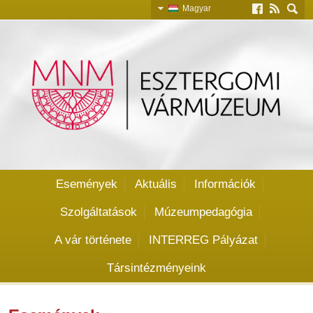
Magyar
Slovensky
English
Deutsch
Események
Aktuális
Információk
Szolgáltatások
Múzeumpedagógia
A vár története
INTERREG Pályázat
Társintézményeink