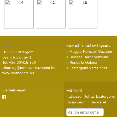
address
Kulturális intézményeink
> Magyar Nemzeti Múzeum
H-2500 Esztergom,
> Balassa Bálint Múzeum
Szent István tér 1.
Tel: +36-33/415-986
> Rondella Galéria
titkarsag@mnmvarmuzeuma.hu
> Esztergomi Várszínház
www.varmegom.hu
Elérhetőségek
Hírlevél
Iratkozzon fel az Esztergomi
Vármúzeum hírlevelére!