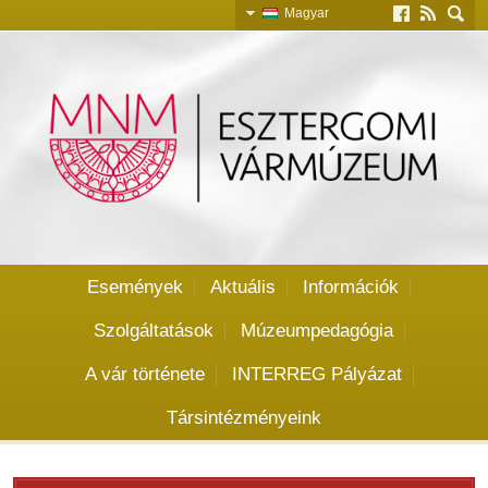
Magyar
Slovensky
English
Deutsch
Események
Aktuális
Információk
Szolgáltatások
Múzeumpedagógia
A vár története
INTERREG Pályázat
Társintézményeink