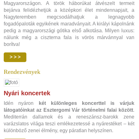
Magyarországon. A török háborúkat átvészelt termeit
bejárva felidézhetjük a középkori élet mindennapjait, a
Nagyteremben megcsodálhatjuk a legnagyobb
fogadópaloták egyikének maradványait. A királyi kápolnánk
pedig a magyarországi gótika első alkotása. Milyen luxus:
nálunk még a ciszterna fala is vörös márvánnyal van
borítva!
> > >
Rendezvények
Nyári koncertek
Idén nyáron
két különleges koncerttel is várjuk
látogatóinkat az Esztergomi Vár történelmi falai között
.
Mediterrán dallamok és a reneszánsz-barokk zene
varázslatos világa teszi emlékezetessé a nyárestéket – két
különböző zenei élmény, egy páratlan helyszínen.