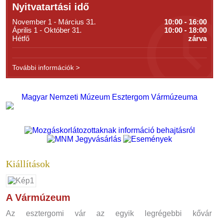
Nyitvatartási idő
November 1 - Március 31.
10:00 - 16:00
Április 1 - Október 31.
10:00 - 18:00
Hétfő
zárva
További információk >
Magyar Nemzeti Múzeum Esztergom Vármúzeuma
Kiállítások
A Vármúzeum
Az esztergomi vár az egyik legrégebbi kővár