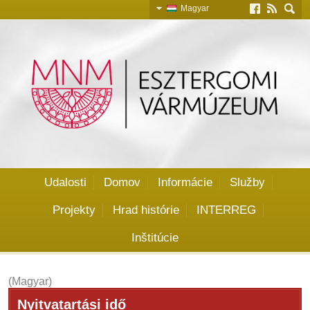
Magyar
Slovensky
English
Deutsch
Udalosti
Domov
Informácie
Služby
Projekty
Hrad histórie
INTERREG
Inštitúcie
(Magyar)
Nyitvatartási idő