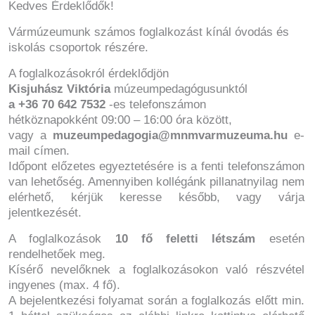
Kedves Érdeklődők!
Vármúzeumunk számos foglalkozást kínál óvodás és
iskolás csoportok részére.
A foglalkozásokról érdeklődjön
Kisjuhász Viktória
múzeumpedagógusunktól
a +36 70 642 7532
-es telefonszámon
hétköznapokként 09:00 – 16:00 óra között,
vagy a
muzeumpedagogia@mnmvarmuzeuma.hu
e-
mail címen.
Időpont előzetes egyeztetésére is a fenti telefonszámon
van lehetőség. Amennyiben kollégánk pillanatnyilag nem
elérhető, kérjük keresse később, vagy várja
jelentkezését.
A foglalkozások
10 fő feletti létszám
esetén
rendelhetőek meg.
Kísérő nevelőknek a foglalkozásokon való részvétel
ingyenes (max. 4 fő).
A bejelentkezési folyamat során a foglalkozás előtt min.