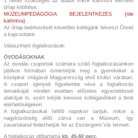
1 héttel szükséges az alábbi linkre kattintva elérhető
űrlap kitöltése:
MÚZEUMPEDAGÓGIA BEJELENTKEZÉS (ide
kattintva)
Az űrlap beérkezését követően kollégánk felveszi Önnel
a kapcsolatot.
Választható foglalkozások:
ÓVODÁSOKNAK
Az óvodás csoportok számára szóló foglalkozásainkon
játékos formában ismertetjük meg a gyerekeket a
középkor világával Magyarország első királyi várában.
A csoport igényeit figyelembe véve a foglalkozás
tematikáját minden esetben előzetes egyeztetéssel
alakítjuk ki, ezért kérjük keresse kolléganőnket a fenti
elérhetőségeken.
A foglalkozásokat hétfői napokon tartjuk, mikor a
nagyközönség előtt zárva van a Múzeum, így
zavartalanul fedezhetjük fel az Esztergomi Vár termeit.
A foglalkozás időtartama
kb. 45-60 perc.