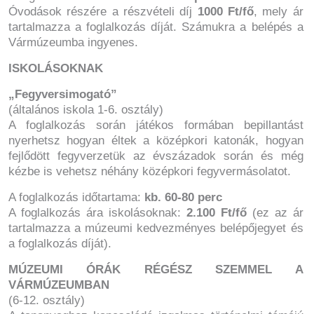
Óvodások részére a részvételi díj
1000 Ft/fő
, mely ár
tartalmazza a foglalkozás díját. Számukra a belépés a
Vármúzeumba ingyenes.
ISKOLÁSOKNAK
„Fegyversimogató”
(általános iskola 1-6. osztály)
A foglalkozás során játékos formában bepillantást
nyerhetsz hogyan éltek a középkori katonák, hogyan
fejlődött fegyverzetük az évszázadok során és még
kézbe is vehetsz néhány középkori fegyvermásolatot.
A foglalkozás időtartama:
kb. 60-80 perc
A foglalkozás ára iskolásoknak:
2.100 Ft/fő
(ez az ár
tartalmazza a múzeumi kedvezményes belépőjegyet és
a foglalkozás díját).
MÚZEUMI ÓRÁK RÉGÉSZ SZEMMEL A
VÁRMÚZEUMBAN
(6-12. osztály)