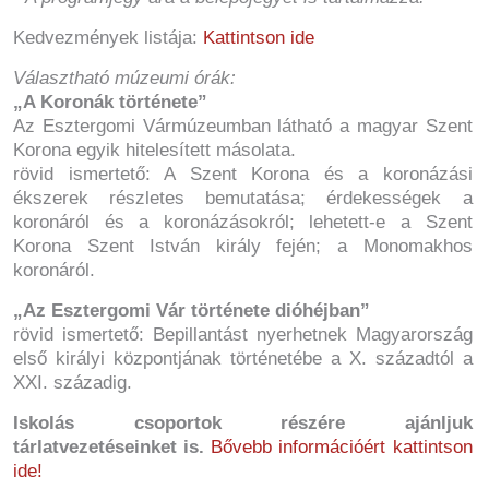
Kedvezmények listája:
Kattintson ide
Választható múzeumi órák:
„A Koronák története”
Az Esztergomi Vármúzeumban látható a magyar Szent
Korona egyik hitelesített másolata.
rövid ismertető: A Szent Korona és a koronázási
ékszerek részletes bemutatása; érdekességek a
koronáról és a koronázásokról; lehetett-e a Szent
Korona Szent István király fején; a Monomakhos
koronáról.
„Az Esztergomi Vár története dióhéjban”
rövid ismertető: Bepillantást nyerhetnek Magyarország
első királyi központjának történetébe a X. századtól a
XXI. századig.
Iskolás csoportok részére ajánljuk
tárlatvezetéseinket is.
Bővebb információért kattintson
ide!