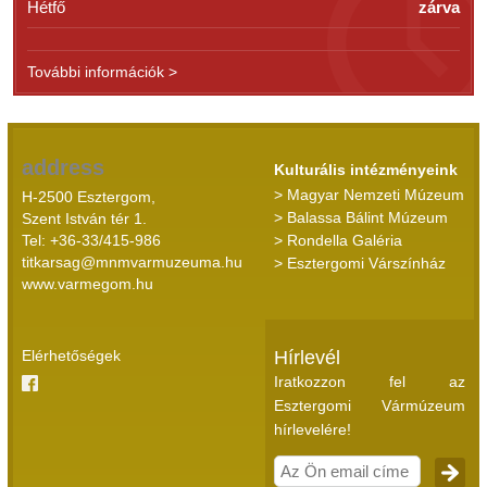
Hétfő
zárva
További információk >
address
Kulturális intézményeink
> Magyar Nemzeti Múzeum
H-2500 Esztergom,
> Balassa Bálint Múzeum
Szent István tér 1.
Tel: +36-33/415-986
> Rondella Galéria
titkarsag@mnmvarmuzeuma.hu
> Esztergomi Várszínház
www.varmegom.hu
Elérhetőségek
Hírlevél
Iratkozzon fel az
Esztergomi Vármúzeum
hírlevelére!