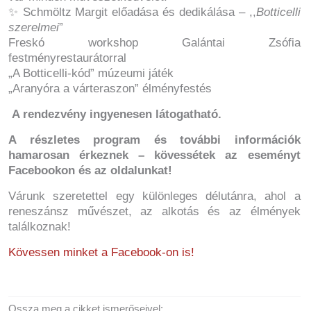
✨ Schmöltz Margit előadása és dedikálása – ,,
Botticelli
szerelmei
”
Freskó workshop Galántai Zsófia
festményrestaurátorral
„A Botticelli-kód” múzeumi játék
„Aranyóra a várteraszon” élményfestés
️
A rendezvény ingyenesen látogatható.
A részletes program és további információk
hamarosan érkeznek – kövessétek az eseményt
Facebookon és az oldalunkat!
Várunk szeretettel egy különleges délutánra, ahol a
reneszánsz művészet, az alkotás és az élmények
találkoznak!
Kövessen minket a Facebook-on is!
Ossza meg a cikket ismerőseivel: