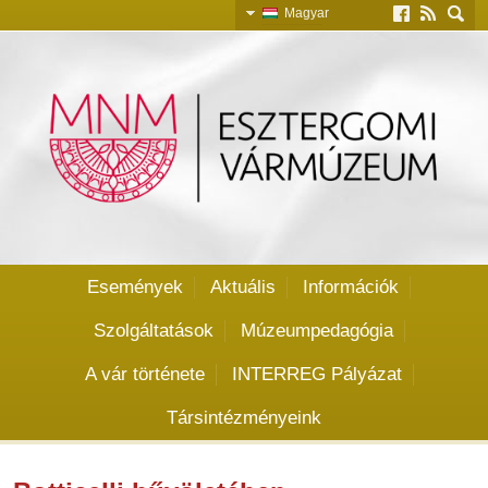
Magyar
Slovensky
English
Deutsch
Események
Aktuális
Információk
Szolgáltatások
Múzeumpedagógia
A vár története
INTERREG Pályázat
Társintézményeink