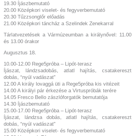
19.30 Íjászbemutató
20.00 Középkori viselet- és fegyverbemutató
20.30 Tűzzsonglőr előadás
21.00 Középkori táncház a Szelindek Zenekarral
Tárlatvezetések a Vármúzeumban a királynővel: 11.00
és 13.00 órakor
Augusztus 18.
10.00-12.00 Rege5próba – Lipót-terasz
Íjászat, lándzsadobás, atlatl hajítás, csatakereszt
dobás, “nyúl vadászat”
12.00 A király lovaggá üti a Rege5próba kis vitézeit
14.00 A királyi pár érkezése a Virtuspróbák terére
14.05 Fresco Bello zászlóforgatók bemutatója
14.30 Íjászbemutató
15.00-17.00 Rege5próba – Lipót-terasz
Íjászat, lándzsa dobás, atlatl hajítás, csatakereszt
dobás, “nyúl vadászat”
15.00 Középkori viselet- és fegyverbemutató