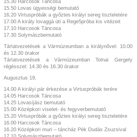
15.30 Harcosok Táncosa
15.50 Lovas ügyességi bemutató
16.20 Virtuspróbák a győztes királyi sereg tiszteletére
17.00 A király lovaggá üti a Rege5próba kis vitézeit
17.10 Harcosok Táncosa
17.30 Solymászbemutató
Tárlatvezetések a Vármúzeumban a királynővel: 10.00
és 12.30 órakor
Tárlatvezetések a Vármúzeumban Tolnai Gergely
régésszel: 14.30 és 16.30 órakor
Augusztus 19.
14.00 A királyi pár érkezése a Virtuspróbák terére
14.05 Harcosok Táncosa
14.25 Lovasíjász bemutató
15.00 Középkori viselet- és fegyverbemutató
15.20 Virtuspróbák a győztes királyi sereg tiszteletére
16.00 Harcosok Táncosa
16.20 Középkori muri – táncház Pék Dudás Zsuzsival
17.10 Solymászbemutató