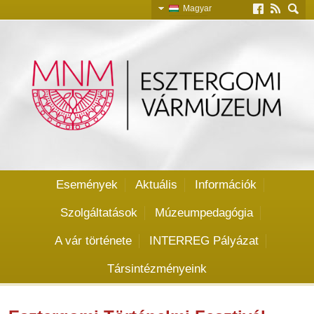
Magyar
Slovensky
English
Deutsch
Események
Aktuális
Információk
Szolgáltatások
Múzeumpedagógia
A vár története
INTERREG Pályázat
Társintézményeink