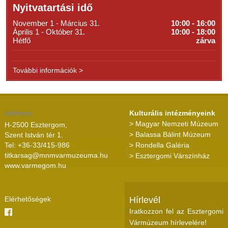
Nyitvatartási idő
November 1 - Március 31.
10:00 - 16:00
Április 1 - Október 31.
10:00 - 18:00
Hétfő
zárva
További információk >
address
Kulturális intézményeink
> Magyar Nemzeti Múzeum
H-2500 Esztergom,
> Balassa Bálint Múzeum
Szent István tér 1.
Tel: +36-33/415-986
> Rondella Galéria
titkarsag@mnmvarmuzeuma.hu
> Esztergomi Várszínház
www.varmegom.hu
Elérhetőségek
Hírlevél
Iratkozzon fel az Esztergomi
Vármúzeum hírlevelére!