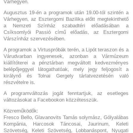
Várhegyen.
Augusztus 19-én a programok után 19.00-tól szintén a
Várhegyen, az Esztergomi Bazilika előtt megtekinthető
a Nemzeti Színház szabadtéri előadásában a
Csíksomlyói Passió című előadás, az Esztergomi
Várszínház szervezésében.
A programok a Virtuspróbák terén, a Lipót teraszon és a
Várudvarban ingyenesek, azonban a Vármúzeum
kiállítóterei a pénztárban megváltott kedvezményes
belépőjeggyel látogathatóak, mely jegy feljogosít a
királynő és Tolnai Gergely tárlatvezetésén való
részvételre is.
A programváltozás jogát fenntartjuk, az esetleges
változásokat a Facebookon közzétesszük.
Közreműködők:
Fresco Bello, Glavanovits Tamás solymász, Gólyalábas
Kompánia, Harcosok Táncosai, Jaurinum, Keleti
Szövetség, Keleti Szövetség, Lobbanáspont, Nyugati