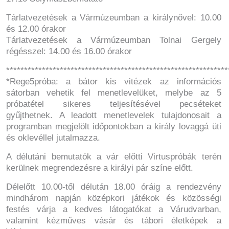
Tárlatvezetések a Vármúzeumban a királynővel: 10.00
és 12.00 órakor
Tárlatvezetések a Vármúzeumban Tolnai Gergely
régésszel: 14.00 és 16.00 órakor
**************************************************************
*Rege5próba: a bátor kis vitézek az információs
sátorban vehetik fel menetlevelüket, melybe az 5
próbatétel sikeres teljesítésével pecséteket
gyűjthetnek. A leadott menetlevelek tulajdonosait a
programban megjelölt időpontokban a király lovaggá üti
és oklevéllel jutalmazza.
A délutáni bemutatók a vár előtti Virtuspróbák terén
kerülnek megrendezésre a királyi pár színe előtt.
Délelőtt 10.00-től délután 18.00 óráig a rendezvény
mindhárom napján középkori játékok és közösségi
festés várja a kedves látogatókat a Várudvarban,
valamint kézműves vásár és tábori életképek a