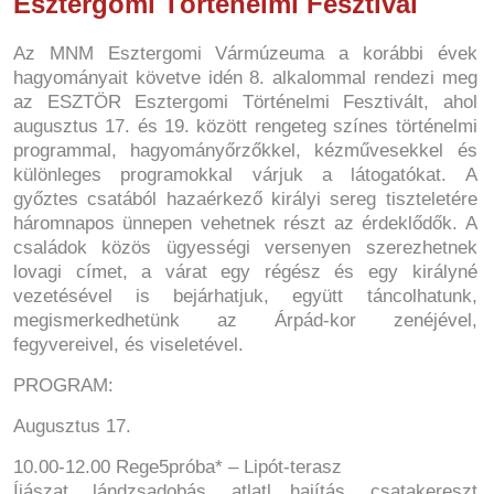
Esztergomi Történelmi Fesztivál
Az MNM Esztergomi Vármúzeuma a korábbi évek
hagyományait követve idén 8. alkalommal rendezi meg
az ESZTÖR Esztergomi Történelmi Fesztivált, ahol
augusztus 17. és 19. között rengeteg színes történelmi
programmal, hagyományőrzőkkel, kézművesekkel és
különleges programokkal várjuk a látogatókat. A
győztes csatából hazaérkező királyi sereg tiszteletére
háromnapos ünnepen vehetnek részt az érdeklődők. A
családok közös ügyességi versenyen szerezhetnek
lovagi címet, a várat egy régész és egy királyné
vezetésével is bejárhatjuk, együtt táncolhatunk,
megismerkedhetünk az Árpád-kor zenéjével,
fegyvereivel, és viseletével.
PROGRAM:
Augusztus 17.
10.00-12.00 Rege5próba* – Lipót-terasz
Íjászat, lándzsadobás, atlatl hajítás, csatakereszt