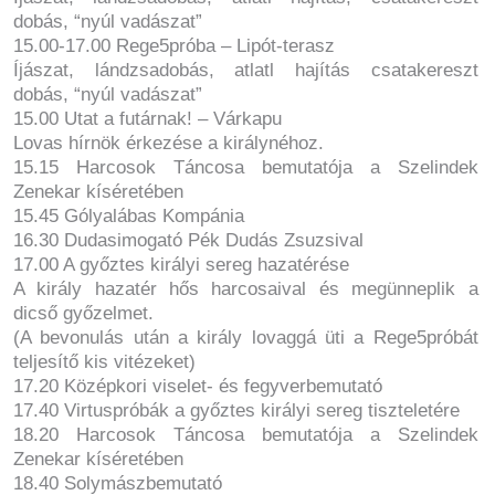
dobás, “nyúl vadászat”
15.00-17.00 Rege5próba – Lipót-terasz
Íjászat, lándzsadobás, atlatl hajítás csatakereszt
dobás, “nyúl vadászat”
15.00 Utat a futárnak! – Várkapu
Lovas hírnök érkezése a királynéhoz.
15.15 Harcosok Táncosa bemutatója a Szelindek
Zenekar kíséretében
15.45 Gólyalábas Kompánia
16.30 Dudasimogató Pék Dudás Zsuzsival
17.00 A győztes királyi sereg hazatérése
A király hazatér hős harcosaival és megünneplik a
dicső győzelmet.
(A bevonulás után a király lovaggá üti a Rege5próbát
teljesítő kis vitézeket)
17.20 Középkori viselet- és fegyverbemutató
17.40 Virtuspróbák a győztes királyi sereg tiszteletére
18.20 Harcosok Táncosa bemutatója a Szelindek
Zenekar kíséretében
18.40 Solymászbemutató